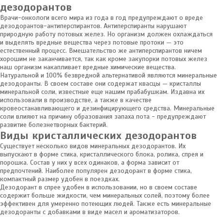
дезодорантов
Врачи-онкологи всего мира из года в год предупреждают о вреде
дезодорантов-антиперспирантов. Антиперспиранты нарушают
природную работу потовых желез. Но организм должен охлаждаться
и выделять вредные вещества через потовые протоки — это
естественный процесс. Вмешательство же антиперспирантов ничем
хорошим не заканчивается, так как кроме закупорки потовых желез
наш организм накапливает вредные химические вещества.
Натуральной и 100% безвредной альтернативой являются минеральные
дезодоранты. В своем составе они содержат квасцы — кристаллы
минеральной соли, известные еще нашим прабабушкам. Издавна их
использовали в производстве, а также в качестве
кровеостанавливающего и дезинфицирующего средства. Минеральные
соли влияют на причину образования запаха пота - предупреждают
развитие болезнетворных бактерий.
Виды кристаллических дезодорантов
Существует несколько видов минеральных дезодорантов. Их
выпускают в форме стика, кристаллического блока, ролика, спрея и
порошка. Состав у них у всех одинаков, а форма зависит от
предпочтений. Наиболее популярен дезодорант в форме стика,
компактный размер удобен в поездках.
Дезодорант в спрее удобен в использовании, но в своем составе
содержит больше жидкости, чем минеральных солей, поэтому более
эффективен для умеренно потеющих людей. Также есть минеральные
дезодоранты с добавками в виде масел и ароматизаторов.